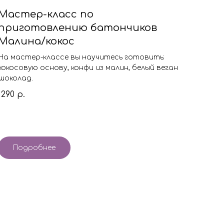
Мастер-класс по
приготовлению батончиков
Малина/кокос
На мастер-классе вы научитесь готовить:
кокосовую основу, конфи из малин
, белый веган
шоколад.
1290
р.
Подробнее