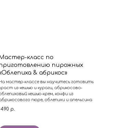
Мастер-класс по
приготовлению пирожных
«Облепиха & абрикос»
На мастер-классе вы научитесь готовить:
краст из кешью и кураги, абрикосово-
облепиховый кешью-крем, конфи из
абрикосового пюре, облепихи и апельсина
1490
р.