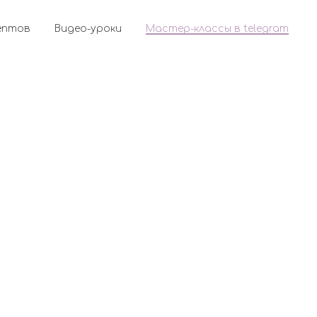
ептов
Видео-уроки
Мастер-классы в telegram
 рецептов
Видео-уроки
Мастер-классы в telegram