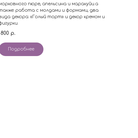
морковного пюре, апельсина и маракуйи.а
также: работа с молдами и формами, два
вида декора: «Голый торт» и декор кремом и
фигурки.
1800
р.
Подробнее