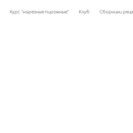
Курс "нарезные пирожные"
Клуб
Сборники рец
рский курс
Курс "нарезные пирожные"
Клуб
Сборники